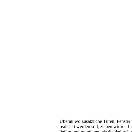
Überall wo zusätzliche Türen, Fenster
realisiert werden soll, ziehen wir mi
liefern und montieren wir die dadurch