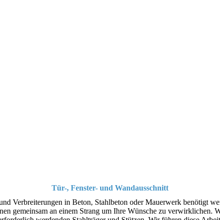
Tür-, Fenster- und Wandausschnitt
 und Verbreiterungen in Beton, Stahlbeton oder Mauerwerk benötigt we
t Ihnen gemeinsam an einem Strang um Ihre Wünsche zu verwirklichen.
 erforderlich werdenden Stahlträger und Stützen. Wir führen diese Arb