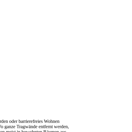
rden oder barrierefreies Wohnen
 Wo ganze Tragwände entfernt werden,
eiten meist in bewohnten Räumen aus.